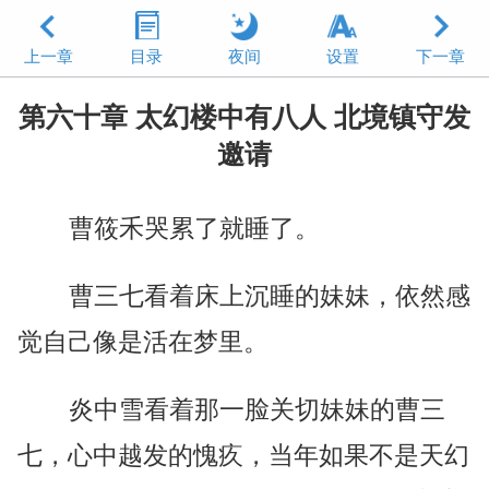
上一章
目录
夜间
设置
下一章
第六十章 太幻楼中有八人 北境镇守发
邀请
曹筱禾哭累了就睡了。
曹三七看着床上沉睡的妹妹，依然感
觉自己像是活在梦里。
炎中雪看着那一脸关切妹妹的曹三
七，心中越发的愧疚，当年如果不是天幻