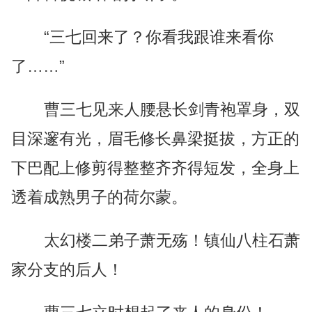
“三七回来了？你看我跟谁来看你
了……”
曹三七见来人腰悬长剑青袍罩身，双
目深邃有光，眉毛修长鼻梁挺拔，方正的
下巴配上修剪得整整齐齐得短发，全身上
透着成熟男子的荷尔蒙。
太幻楼二弟子萧无殇！镇仙八柱石萧
家分支的后人！