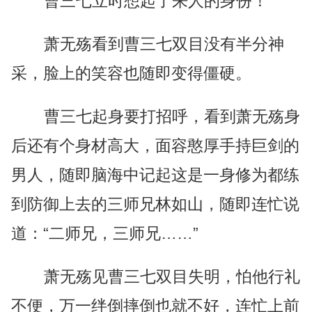
曹三七立时想起了来人的身份！
萧无殇看到曹三七双目没有半分神
采，脸上的笑容也随即变得僵硬。
曹三七起身要打招呼，看到萧无殇身
后还有个身材高大，面容憨厚手持巨剑的
男人，随即脑海中记起这是一身修为都练
到防御上去的三师兄林如山，随即连忙说
道：“二师兄，三师兄……”
萧无殇见曹三七双目失明，怕他行礼
不便，万一绊倒摔倒也就不好，连忙上前