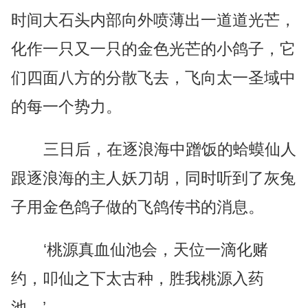
时间大石头内部向外喷薄出一道道光芒，
化作一只又一只的金色光芒的小鸽子，它
们四面八方的分散飞去，飞向太一圣域中
的每一个势力。
三日后，在逐浪海中蹭饭的蛤蟆仙人
跟逐浪海的主人妖刀胡，同时听到了灰兔
子用金色鸽子做的飞鸽传书的消息。
‘桃源真血仙池会，天位一滴化赌
约，叩仙之下太古种，胜我桃源入药
池。’