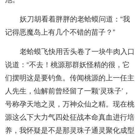
妖刀胡看着胖胖的老蛤蟆问道：“我
记得恶魔岛上有几个不错的苗子？”
老蛤蟆飞快用舌头卷了一块牛肉入口
说道：“不去！桃源那群妖怪精的很，它
们摆明这是要钓鱼。传闻桃源的上一任主
人先生，仙解前曾经留了一颗‘灵珠子’，
号称孕天地之灵，万神众仙之精。现在桃
源这么下大力气四处征战本命真血进行培
养，我怀疑是不是那灵珠子通灵聚化成型