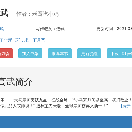
高武
作者：老鹰吃小鸡
说
写作进度：连载
更新时间：2021-08-
了个新书群，求一下月票
始阅读
加入书架
推荐本书
更新提醒
下载TXT合
高武简介
条——“大马宗师突破九品，征战全球！”“小马宗师问鼎至高，横扫欧亚！
似九品大宗师境！”“股神宝刀未老，全球宗师榜再入前十！”“……...
[展开]