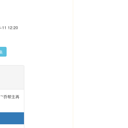
11 12:20
集
”“乔帮主再