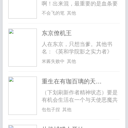
啊！出来混，最重要的是血条要
厚！”...
不会飞的笔 其他
东京僚机王
人在东京，只想当爹。其他书
名：《英和学院影之实力者》
《我真没想...
米酱失败中 其他
重生在有珈百璃的天使世界
（下划刷新作者精神状态）要是
有机会生活在一个与天使恶魔共
生的完...
包包子捏 其他