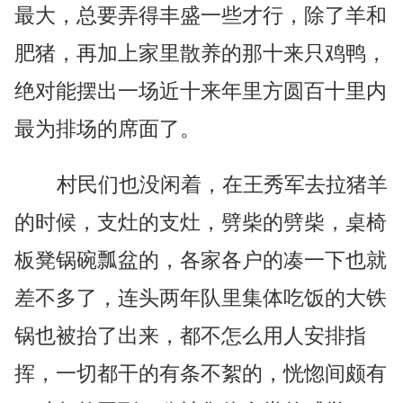
最大，总要弄得丰盛一些才行，除了羊和
肥猪，再加上家里散养的那十来只鸡鸭，
绝对能摆出一场近十来年里方圆百十里内
最为排场的席面了。
村民们也没闲着，在王秀军去拉猪羊
的时候，支灶的支灶，劈柴的劈柴，桌椅
板凳锅碗瓢盆的，各家各户的凑一下也就
差不多了，连头两年队里集体吃饭的大铁
锅也被抬了出来，都不怎么用人安排指
挥，一切都干的有条不絮的，恍惚间颇有