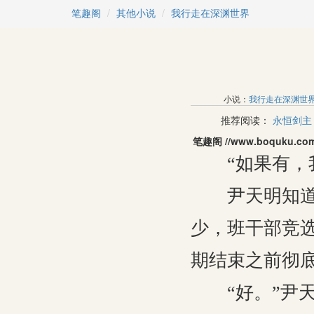
笔趣阁
其他小说
我行走在深渊世界
小说：
我行走在深渊世
推荐阅读：
永恒剑主
笔趣阁 //www.boquk
“如果有，我
尹天明知道自
少，班干部竞
期结束之前彻
“好。”尹天