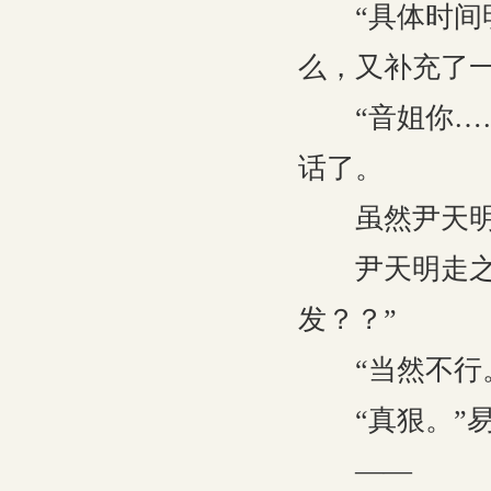
“具体时间明
么，又补充了一
“音姐你……
话了。
虽然尹天明听
尹天明走之后
发？？”
“当然不行。
“真狠。”易
——