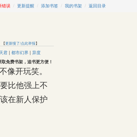
新错误
更新提醒
添加书签
我的书架
返回目录
 【
更新慢了/点此举报
】
天君
|
都市幻界
|
异度
用户，获取免费书架，追书更方便！
不像开玩笑。
要比他强上不
该在新人保护