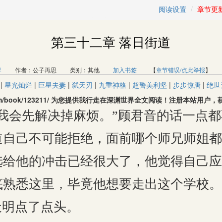
阅读设置
章节更
第三十二章 落日街道
界
作者：公子再思 类别：其他
加入书签
【
章节错误/点此举报
】
|
星光灿烂
|
巨星夫妻
|
弑天刃
|
九重神格
|
超警美利坚
|
步步惊唐
|
绝世
u.com/book/123211/ 为您提供我行走在深渊世界全文阅读！注册本站
会先解决掉麻烦。”顾君音的话一点都
己不可能拒绝，面前哪个师兄师姐都
选给他的冲击已经很大了，他觉得自己应
底熟悉这里，毕竟他想要走出这个学校。
明点了点头。