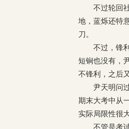
不过轮回社的
地，蓝烁还特
刀。
不过，锋利的
短锏也没有，
不锋利，之后
尹天明问过顾
期末大考中从
实际局限性很
不管是考试还