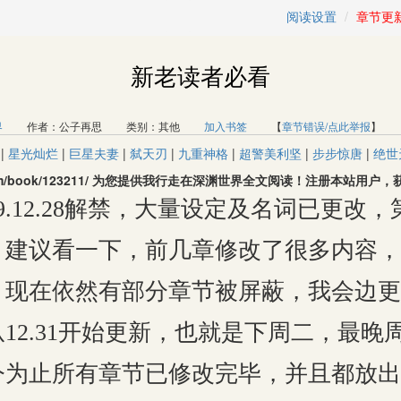
阅读设置
章节更
新老读者必看
界
作者：公子再思 类别：其他
加入书签
【
章节错误/点此举报
】
|
星光灿烂
|
巨星夫妻
|
弑天刃
|
九重神格
|
超警美利坚
|
步步惊唐
|
绝世
u.com/book/123211/ 为您提供我行走在深渊世界全文阅读！注册本站
.12.28解禁，大量设定及名词已更改，第
，建议看一下，前几章修改了很多内容，
，现在依然有部分章节被屏蔽，我会边更
12.31开始更新，也就是下周二，最晚
止所有章节已修改完毕，并且都放出