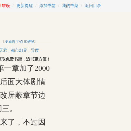
新错误
更新提醒
添加书签
我的书架
返回目录
 【
更新慢了/点此举报
】
天君
|
都市幻界
|
异度
用户，获取免费书架，追书更方便！
一章加了2000
后面大体剧情
改屏蔽章节边
周三。
来了，不过因