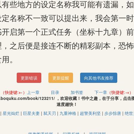
以有些地方的设定名称我可能有遗漏，如
定名称不一致可以提出来，我会第一时间
启第一个正式任务（坐标十九章）前
理，之后便是接连不断的精彩副本，恐怖
食用。
更新错误
更新提醒
向其他书友推荐
（快捷键:←）
上一章
目录
加书签
下一章
（快捷键:→）
.boquku.com/book/123211/ ，欢迎收藏！书中之趣，在于分享
速度越快！
|
星光灿烂
|
巨星夫妻
|
弑天刃
|
九重神格
|
超警美利坚
|
步步惊唐
|
绝世