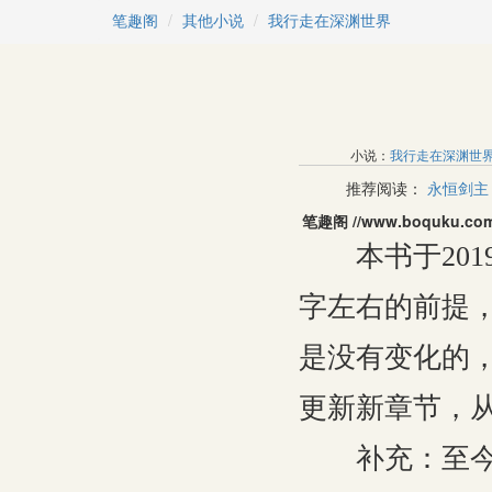
笔趣阁
其他小说
我行走在深渊世界
小说：
我行走在深渊世
推荐阅读：
永恒剑主
笔趣阁 //www.boquk
本书于2019
字左右的前提
是没有变化的
更新新章节，从
补充：至今为